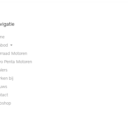
vigatie
me
nbod
rraad Motoren
vo Penta Motoren
lers
ken bij
euws
tact
bshop