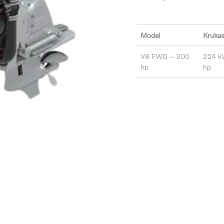
Model
Kruka
V8 FWD – 300
224 k
hp
hp