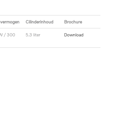
svermogen
Cilinderinhoud
Brochure
W / 300
5.3 liter
Download