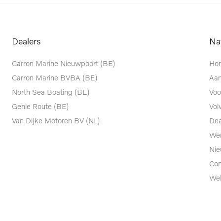
Dealers
Na
Carron Marine Nieuwpoort (BE)
Ho
Carron Marine BVBA (BE)
Aa
North Sea Boating (BE)
Voo
Genie Route (BE)
Vol
Van Dijke Motoren BV (NL)
Dea
Wer
Ni
Con
We