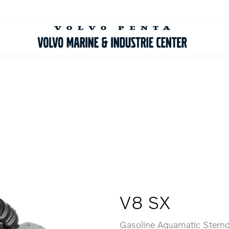
V8 SX
Gasoline Aquamatic Sternd