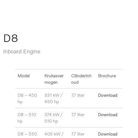
D8
Inboard Engine
Model
Krukasver
Cilinderinh
Brochure
mogen
oud
D8 – 450
331 kW /
7.7 liter
Download
hp
450 hp
D8 – 510
374 kW /
7.7 liter
Download
hp
510 hp
D8 – 550
405 kW /
7.7 liter
Download