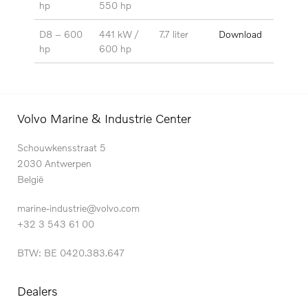
hp
550 hp
D8 – 600
441 kW /
7.7 liter
Download
hp
600 hp
Volvo Marine & Industrie Center
Schouwkensstraat 5
2030 Antwerpen
België
marine-industrie@volvo.com
+32 3 543 61 00
BTW: BE 0420.383.647
Dealers