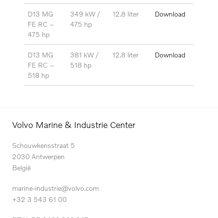
D13 MG
349 kW /
12.8 liter
Download
FE RC –
475 hp
475 hp
D13 MG
381 kW /
12.8 liter
Download
FE RC –
518 hp
518 hp
Volvo Marine & Industrie Center
Schouwkensstraat 5
2030 Antwerpen
België
marine-industrie@volvo.com
+32 3 543 61 00