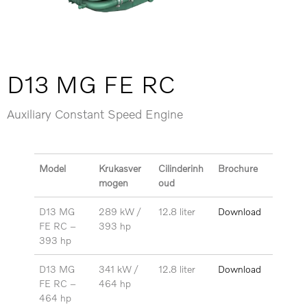
D13 MG FE RC
Auxiliary Constant Speed Engine
Model
Krukasver
Cilinderinh
Brochure
mogen
oud
D13 MG
289 kW /
12.8 liter
Download
FE RC –
393 hp
393 hp
D13 MG
341 kW /
12.8 liter
Download
FE RC –
464 hp
464
hp