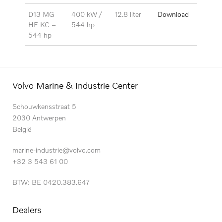
D13 MG
400 kW /
12.8 liter
Download
HE KC –
544 hp
544 hp
Volvo Marine & Industrie Center
Schouwkensstraat 5
2030 Antwerpen
België
marine-industrie@volvo.com
+32 3 543 61 00
BTW: BE 0420.383.647
Dealers