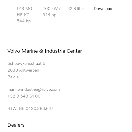
D13 MG
400 kW /
12.8 liter
Download
HE KC –
544 hp
544 hp
Volvo Marine & Industrie Center
Schouwkensstraat 5
2030 Antwerpen
België
marine-industrie@volvo.com
+32 3 543 61 00
BTW: BE 0420.383.647
Dealers