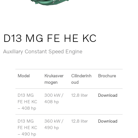
D13 MG FE HE KC
Auxiliary Constant Speed Engine
Model
Krukasver
Cilinderinh
Brochure
mogen
oud
D13 MG
300 kW /
12.8 liter
Download
FE HE KC
408 hp
– 408 hp
D13 MG
360 kW /
12.8 liter
Download
FE HE KC
490 hp
– 490
hp